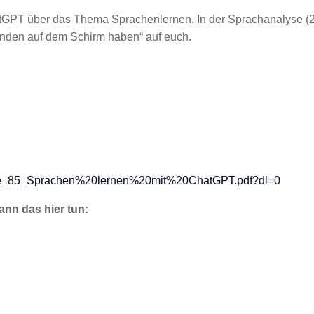
atGPT über das Thema Sprachenlernen. In der Sprachanalyse (21
manden auf dem Schirm haben“ auf euch.
ode_85_Sprachen%20lernen%20mit%20ChatGPT.pdf?dl=0
kann das hier tun: