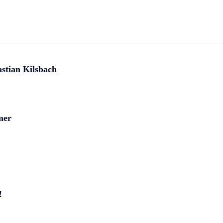
stian Kilsbach
mer
!