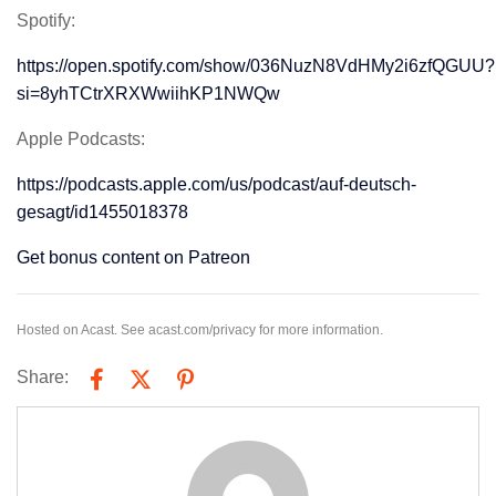
Spotify:
https://open.spotify.com/show/036NuzN8VdHMy2i6zfQGUU?
si=8yhTCtrXRXWwiihKP1NWQw
Apple Podcasts:
https://podcasts.apple.com/us/podcast/auf-deutsch-
gesagt/id1455018378
Get bonus content on Patreon
Hosted on Acast. See
acast.com/privacy
for more information.
Share: