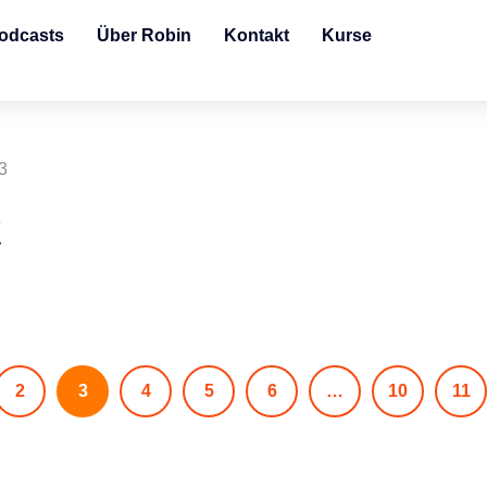
odcasts
Über Robin
Kontakt
Kurse
3
t
2
3
4
5
6
…
10
11