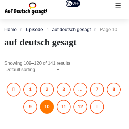
OFF
Home
Episode
auf deutsch gesagt
Page 10
auf deutsch gesagt
Showing 109–120 of 141 results
1
2
3
…
7
8
9
10
11
12