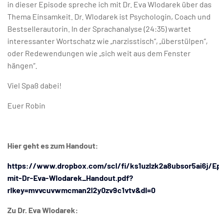
in dieser Episode spreche ich mit Dr. Eva Wlodarek über das
Thema Einsamkeit. Dr. Wlodarek ist Psychologin, Coach und
Bestsellerautorin. In der Sprachanalyse (24:35) wartet
interessanter Wortschatz wie „narzisstisch“, „überstülpen“,
oder Redewendungen wie „sich weit aus dem Fenster
hängen“.
Viel Spaß dabei!
Euer Robin
Hier geht es zum Handout:
https://www.dropbox.com/scl/fi/ks1uzlzk2a8ubsor5ai6j/Ep
mit-Dr-Eva-Wlodarek_Handout.pdf?
rlkey=mvvcuvwmcman2l2y0zv9c1vtv&dl=0
Zu Dr. Eva Wlodarek: