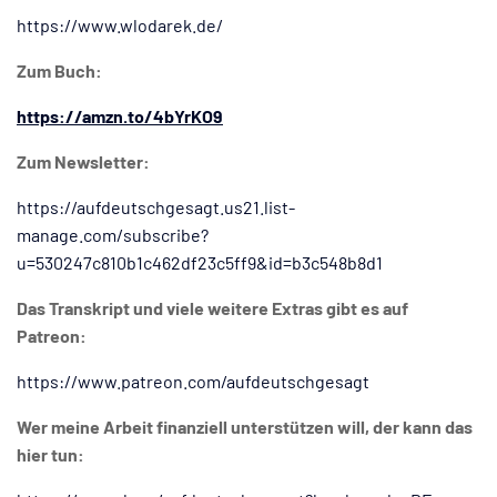
https://www.wlodarek.de/
Zum Buch:
https://amzn.to/4bYrKO9
Zum Newsletter:
https://aufdeutschgesagt.us21.list-
manage.com/subscribe?
u=530247c810b1c462df23c5ff9&id=b3c548b8d1
Das Transkript und viele weitere Extras gibt es auf
Patreon:
https://www.patreon.com/aufdeutschgesagt
Wer meine Arbeit finanziell unterstützen will, der kann das
hier tun: