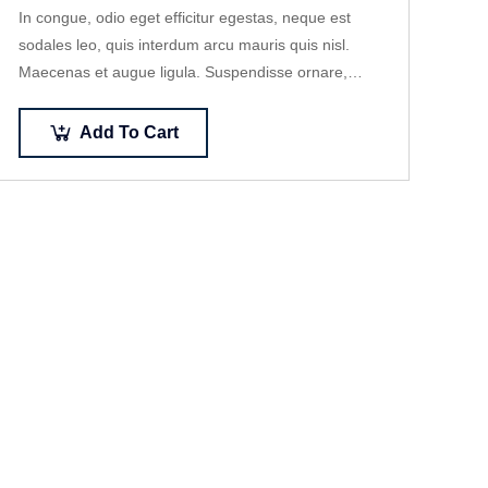
In congue, odio eget efficitur egestas, neque est
sodales leo, quis interdum arcu mauris quis nisl.
Maecenas et augue ligula. Suspendisse ornare,
lorem sed finibus suscipit, nisl augue pellentesque…
Add To Cart