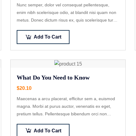
Nunc semper, dolor vel consequat pellentesque,
enim nibh scelerisque odio, at blandit nisi quam non
metus. Donec dictum risus ex, quis scelerisque turpis
sollicitudin at.
Add To Cart
What Do You Need to Know
$
20.10
Maecenas a arcu placerat, efficitur sem a, euismod
magna. Morbi at purus auctor, venenatis ex eget,
pretium tellus. Pellentesque bibendum orci non
neque semper, quis semper nulla laoreet.
Add To Cart