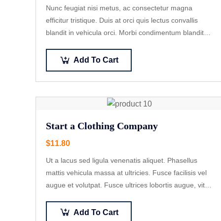
Nunc feugiat nisi metus, ac consectetur magna
efficitur tristique. Duis at orci quis lectus convallis
blandit in vehicula orci. Morbi condimentum blandit
ex. Suspendisse vehicula feugiat augue, euismod
placerat…
Add To Cart
Start a Clothing Company
$
11.80
Ut a lacus sed ligula venenatis aliquet. Phasellus
mattis vehicula massa at ultricies. Fusce facilisis vel
augue et volutpat. Fusce ultrices lobortis augue, vitae
pellentesque felis. In ipsum leo,…
Add To Cart